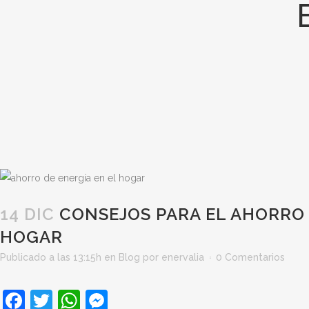
14 DIC
CONSEJOS PARA EL AHORRO 
HOGAR
Publicado a las 13:15h
en
Blog
por
enervalia
0 Comentarios
Facebook
Twitter
WhatsApp
Messenger