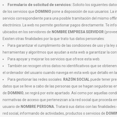
Formulario de solicitud de servicios:
Solicito los siguientes dato
de los servicios que
DOMINIO
pone a disposición de sus usuarios. La i
servicio correspondiente para una posible tramitación del mismo offli
electrónico. La web no permite gestionar pagos directamente. Te info
ubicados en los servidores de
NOMBRE EMPRESA SERVIDOR
(prove
Existen otras finalidades por la que trato tus datos personales:
Para garantizar el cumplimiento de las condiciones de uso y la ley ap
herramientas y algoritmos que ayudan a esta web a garantizar la conf
Para apoyar y mejorar los servicios que ofrece esta web.
También se recogen otros datos no identificativos que se obtiene
el ordenador del usuario cuando navega en esta web que detallo en la 
Para gestionar las redes sociales.
RAZÓN SOCIAL
puede tener pres
datos que se lleve a cabo de las personas que se hagan seguidoras en 
de
DOMINIO
, se regirá por este apartado. Así como por aquellas condi
normativas de acceso que pertenezcan a la red social que proceda e
usuario de
NOMBRE PERSONA.
Tratará sus datos con las finalidades
red social, informando de actividades, productos o servicios de
DOMI