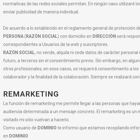
normativas de las redes sociales permitan. En ningún caso utilizaré lo
enviar publicidad de manera individual.
De acuerdo a lo establecido en el reglamento general de protección
PERSONA
(
RAZÓN SOCIAL
) con domicilio en
DIRECCIÓN
será respon
correspondientes a Usuarios de la web y suscriptores.
RAZÓN SOCIAL
, no vende, alquila ni cede datos de carácter personal q
futuro, a terceros sin el consentimiento previo. Sin embargo, en algu
otros profesionales, en esos casos, se requerirá consentimiento a los
colaborador y la finalidad de la colaboración. Siempre se realizará co
REMARKETING
La función de remarketing me permite llegar a las personas que haya
audiencia determinada a un mensaje concreto. El remarketing es un 
visitado mi sitio vuelvan a hacerlo.
Como usuario de
DOMINIO
te informo que estamos recopilando infor
en
DOMINIO