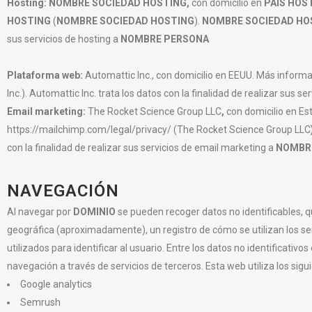
Hosting:
NOMBRE SOCIEDAD HOSTING,
con domicilio en
PAÍS HOS
HOSTING
(
NOMBRE SOCIEDAD HOSTING
).
NOMBRE SOCIEDAD HO
sus servicios de hosting a
NOMBRE PERSONA
Plataforma web:
Automattic Inc., con domicilio en EEUU. Más inform
Inc.). Automattic Inc. trata los datos con la finalidad de realizar sus 
Email marketing:
The Rocket Science Group LLC
,
con domicilio en Es
https://mailchimp.com/legal/privacy/ (The Rocket Science Group LLC
con la finalidad de realizar sus servicios de email marketing a
NOMBR
NAVEGACIÓN
Al navegar por
DOMINIO
se pueden recoger datos no identificables, qu
geográfica (aproximadamente), un registro de cómo se utilizan los serv
utilizados para identificar al usuario. Entre los datos no identificativ
navegación a través de servicios de terceros. Esta web utiliza los sigui
Google analytics
Semrush