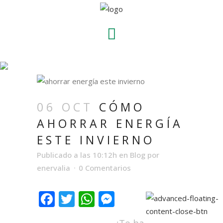
CÓMO AHORRAR
ENERGÍA ESTE INVIERNO
06 OCT
CÓMO
AHORRAR ENERGÍA
ESTE INVIERNO
Publicado a las 10:12h
en
Blog
por
enervalia
0 Comentarios
Facebook
Twitter
WhatsApp
Messenger